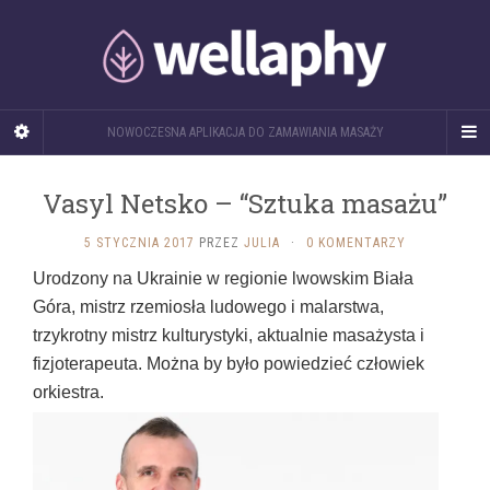
NOWOCZESNA APLIKACJA DO ZAMAWIANIA MASAŻY
Vasyl Netsko – “Sztuka masażu”
5 STYCZNIA 2017
PRZEZ
JULIA
·
0 KOMENTARZY
Urodzony na Ukrainie w regionie lwowskim Biała
Góra, mistrz rzemiosła ludowego i malarstwa,
trzykrotny mistrz kulturystyki, aktualnie masażysta i
fizjoterapeuta. Można by było powiedzieć człowiek
orkiestra.