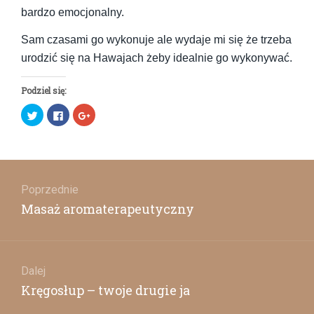
bardzo emocjonalny.
Sam czasami go wykonuje ale wydaje mi się że trzeba
urodzić się na Hawajach żeby idealnie go wykonywać.
Podziel się:
Udostępnij
Click
Click
na
to
to
Twitterze(Otwiera
share
share
się
on
on
w
Facebook(Otwiera
Google+
nowym
się
(Otwiera
oknie)
w
się
Nawigacja
nowym
w
oknie)
nowym
oknie)
wpisu
Poprzednie
Poprzedni
Masaż aromaterapeutyczny
wpis:
Dalej
Następny
Kręgosłup – twoje drugie ja
wpis: