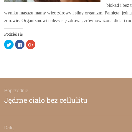
blokad i bez 
wyniku masażu mamy więc zdrowy i silny organizm. Pamiętaj jedna
zdrowie. Organizmowi należy się zdrowa, zrównoważona dieta i ruc
Podziel się:
Udostępnij
Click
Click
na
to
to
Twitterze(Otwiera
share
share
się
on
on
w
Facebook(Otwiera
Google+
nowym
się
(Otwiera
oknie)
w
się
nowym
w
oknie)
nowym
oknie)
gacja
u
Poprzednie
Poprzedni
Jędrne ciało bez cellulitu
wpis:
Dalej