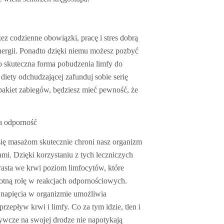
ez codzienne obowiązki, pracę i stres dobrą
nergii. Ponadto dzięki niemu możesz pozbyć
 to skuteczna forma pobudzenia limfy do
iety odchudzającej zafunduj sobie serię
pakiet zabiegów, będziesz mieć pewność, że
a odporność
ię masażom skutecznie chroni nasz organizm
mi. Dzięki korzystaniu z tych leczniczych
asta we krwi poziom limfocytów, które
otną rolę w reakcjach odpornościowych.
 napięcia w organizmie umożliwia
przepływ krwi i limfy. Co za tym idzie, tlen i
ywcze na swojej drodze nie napotykają