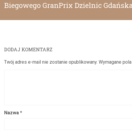
Następny
Biegowego GranPrix Dzielnic Gdańsk
wpis:
DODAJ KOMENTARZ
Twój adres e-mail nie zostanie opublikowany.
Wymagane pola
Nazwa
*