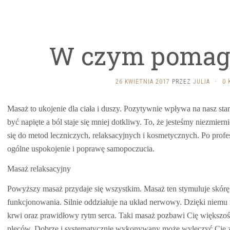
W czym pomag
26 KWIETNIA 2017
PRZEZ
JULIA
·
0 
Masaż to ukojenie dla ciała i duszy. Pozytywnie wpływa na nasz sta
być napięte a ból staje się mniej dotkliwy. To, że jesteśmy niezmiern
się do metod leczniczych, relaksacyjnych i kosmetycznych. Po pro
ogólne uspokojenie i poprawę samopoczucia.
Masaż relaksacyjny
Powyższy masaż przydaje się wszystkim. Masaż ten stymuluje skórę
funkcjonowania. Silnie oddziałuje na układ nerwowy. Dzięki niemu
krwi oraz prawidłowy rytm serca. Taki masaż pozbawi Cię większoś
pleców. Dobrze i systematycznie wykonywany może wyleczyć Cię z 