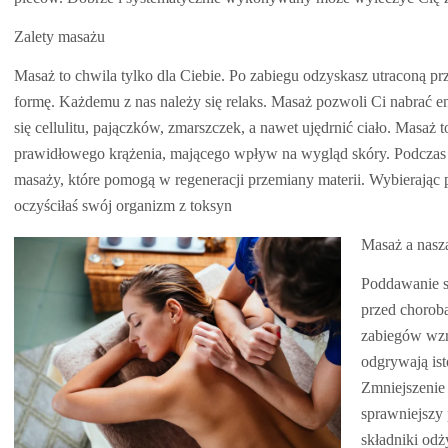
Zalety masażu
Masaż to chwila tylko dla Ciebie. Po zabiegu odzyskasz utraconą prz
formę. Każdemu z nas należy się relaks. Masaż pozwoli Ci nabrać e
się cellulitu, pajączków, zmarszczek, a nawet ujędrnić ciało. Masaż
prawidłowego krążenia, mającego wpływ na wygląd skóry. Podczas d
masaży, które pomogą w regeneracji przemiany materii. Wybierając 
oczyściłaś swój organizm z toksyn
Masaż a nasz
Poddawanie s
przed choroba
zabiegów wzr
odgrywają ist
Zmniejszenie
sprawniejszy 
składniki odż