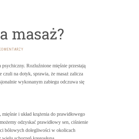
a masaż?
KOMENTARZY
n psychiczny. Rozluźnione mięśnie przestają
ie czuli na dotyk, sprawia, że masaż zalicza
fesjonalnie wykonanym zabiegu odczuwa się
, mięśnie i układ krążenia do prawidłowego
 możemy odzyskać prawidłowy sen, ciśnienie
ci bólowych dolegliwości w okolicach
wielu schorzeń kręgosłupa.