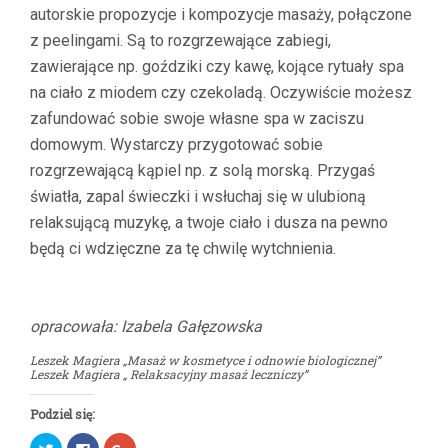
autorskie propozycje i kompozycje masaży, połączone
z peelingami. Są to rozgrzewające zabiegi,
zawierające np. goździki czy kawę, kojące rytuały spa
na ciało z miodem czy czekoladą. Oczywiście możesz
zafundować sobie swoje własne spa w zaciszu
domowym. Wystarczy przygotować sobie
rozgrzewającą kąpiel np. z solą morską. Przygaś
światła, zapal świeczki i wsłuchaj się w ulubioną
relaksującą muzykę, a twoje ciało i dusza na pewno
będą ci wdzięczne za tę chwilę wytchnienia.
opracowała: Izabela Gałęzowska
Leszek Magiera „Masaż w kosmetyce i odnowie biologicznej”
Leszek Magiera „ Relaksacyjny masaż leczniczy”
Podziel się:
Udostępnij
Click
Click