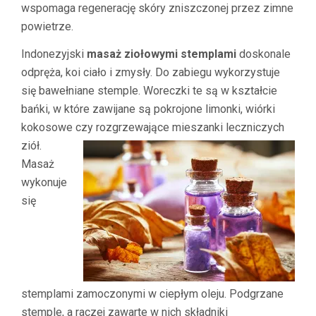
wspomaga regenerację skóry zniszczonej przez zimne
powietrze.
Indonezyjski
masaż ziołowymi stemplami
doskonale
odpręża, koi ciało i zmysły. Do zabiegu wykorzystuje
się bawełniane stemple. Woreczki te są w kształcie
bańki, w które zawijane są pokrojone limonki, wiórki
kokosowe czy rozgrzewające mieszanki leczniczych
ziół.
Masaż
wykonuje
się
stemplami zamoczonymi w ciepłym oleju. Podgrzane
stemple, a raczej zawarte w nich składniki