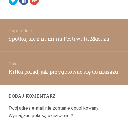
na
to
to
Twitterze(Otwiera
share
share
się
on
on
w
Facebook(Otwiera
Google+
nowym
się
(Otwiera
oknie)
w
się
Nawigacja
nowym
w
oknie)
nowym
oknie)
wpisu
Poprzednie
Poprzedni
Spotkaj się z nami na Festiwalu Masażu!
wpis:
Dalej
Następny
Kilka porad, jak przygotować się do masażu
wpis:
DODAJ KOMENTARZ
Twój adres e-mail nie zostanie opublikowany.
Wymagane pola są oznaczone
*