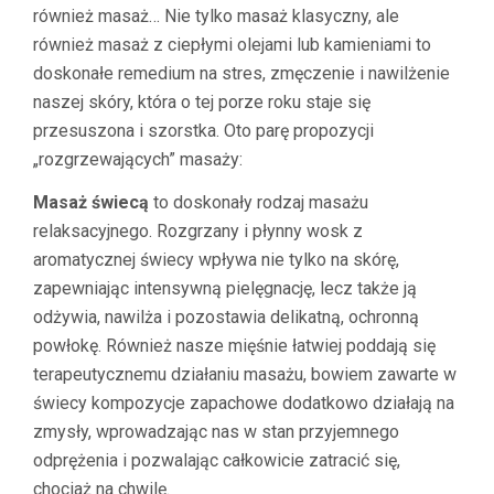
również masaż… Nie tylko masaż klasyczny, ale
również masaż z ciepłymi olejami lub kamieniami to
doskonałe remedium na stres, zmęczenie i nawilżenie
naszej skóry, która o tej porze roku staje się
przesuszona i szorstka. Oto parę propozycji
„rozgrzewających” masaży:
Masaż świecą
to doskonały rodzaj masażu
relaksacyjnego. Rozgrzany i płynny wosk z
aromatycznej świecy wpływa nie tylko na skórę,
zapewniając intensywną pielęgnację, lecz także ją
odżywia, nawilża i pozostawia delikatną, ochronną
powłokę. Również nasze mięśnie łatwiej poddają się
terapeutycznemu działaniu masażu, bowiem zawarte w
świecy kompozycje zapachowe dodatkowo działają na
zmysły, wprowadzając nas w stan przyjemnego
odprężenia i pozwalając całkowicie zatracić się,
chociaż na chwilę.