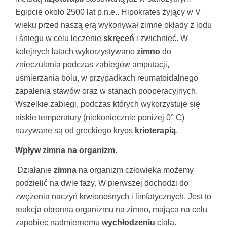
Egipcie około 2500 lat p.n.e.. Hipokrates żyjący w V
wieku przed naszą erą wykonywał zimne okłady z lodu
i śniegu w celu leczenie
skręceń
i zwichnięć. W
kolejnych latach wykorzystywano
zimno
do
znieczulania podczas zabiegów amputacji,
uśmierzania bólu, w przypadkach reumatoidalnego
zapalenia stawów oraz w stanach pooperacyjnych.
Wszelkie zabiegi, podczas których wykorzystuje się
niskie temperatury (niekoniecznie poniżej 0° C)
nazywane są od greckiego kryos
krioterapią
.
Wpływ zimna na organizm.
Działanie
zimna
na organizm człowieka możemy
podzielić na dwie fazy. W pierwszej dochodzi do
zwężenia naczyń krwionośnych i limfatycznych. Jest to
reakcja obronna organizmu na zimno, mająca na celu
zapobiec nadmiernemu
wychłodzeniu
ciała.