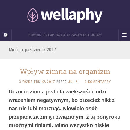
NOWOCZESNA APLIKACJA DO ZAMAWIANIA MASAŻY
Miesiąc: październik 2017
Wpływ zimna na organizm
3 PAŹDZIERNIKA 2017
PRZEZ
JULIA
·
0 KOMENTARZY
Uczucie zimna jest dla większości ludzi
wrażeniem negatywnym, bo przecież nikt z
nas nie lubi marznąć. Niewiele osób
przepada za zimą i związanymi z tą porą roku
mroźnymi dniami. Mimo wszystko niskie