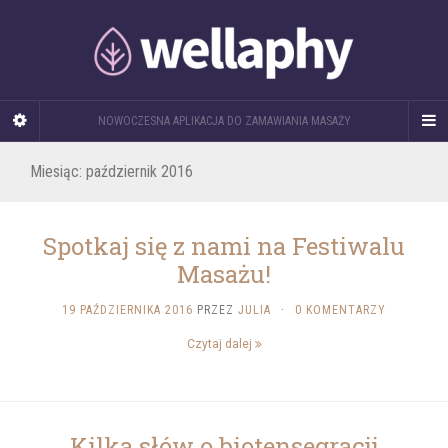
NOWOCZESNA APLIKACJA DO ZAMAWIANIA MASAŻY
Miesiąc: październik 2016
Spotkaj się z nami na Festiwalu
Masażu!
19 PAŹDZIERNIKA 2016
PRZEZ
JULIA
·
0 KOMENTARZY
Czytaj dalej
Kilka słów o biotensegracji