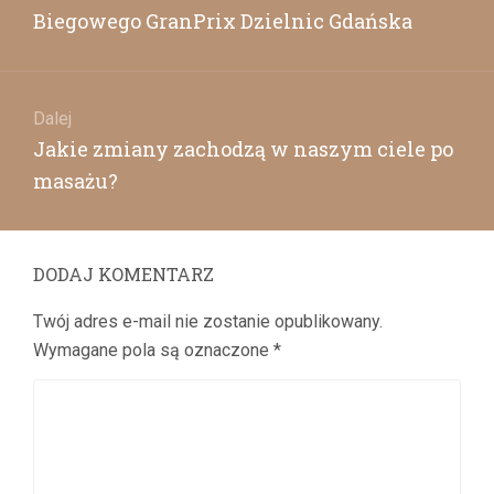
wpisu
Poprzedni
Biegowego GranPrix Dzielnic Gdańska
wpis:
Dalej
Następny
Jakie zmiany zachodzą w naszym ciele po
wpis:
masażu?
DODAJ KOMENTARZ
Twój adres e-mail nie zostanie opublikowany.
Wymagane pola są oznaczone
*