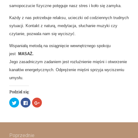
samopoczucie fizyczne potęguje nasz stres i koło się zamyka.
Każdy z nas potrzebuje relaksu, ucieczki od codziennych trudnych
sytuacji. Kontakt z naturą, medytacja, słuchanie muzyki czy
czytanie, pozwala nam się wyciszyć.
Wspaniałą metodą na osiągnięcie wewnętrznego spokoju
jest
MASAŻ.
Jego zasadniczym zadaniem jest rozluźnienie mięśni i otworzenie
kanałów energetycznych. Odprężenie mięśni sprzyja wyciszeniu
umysłu.
Podziel się:
Udostępnij
Click
Click
na
to
to
Twitterze(Otwiera
share
share
się
on
on
w
Facebook(Otwiera
Google+
nowym
się
(Otwiera
oknie)
w
się
Nawigacja
nowym
w
oknie)
nowym
oknie)
Poprzednie